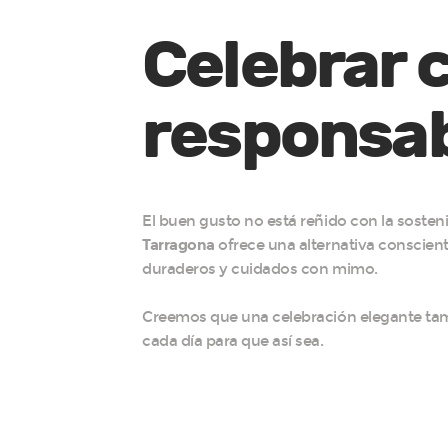
Celebrar c
responsab
El buen gusto no está reñido con la sosteni
Tarragona
ofrece una alternativa conscient
duraderos y cuidados con mimo.
Creemos que una celebración elegante tam
cada día para que así sea.