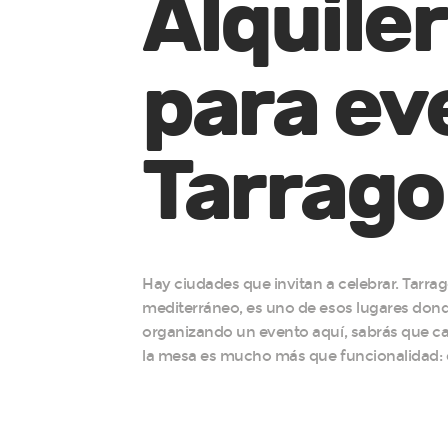
Alquile
para ev
Tarrag
Hay ciudades que invitan a celebrar. Tarr
mediterráneo, es uno de esos lugares dond
organizando un evento aquí, sabrás que c
la mesa es mucho más que funcionalidad: es