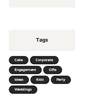
Tags
Cake
Corporate
Engagement
Gifts
Ideas
Kids
Party
Weddings