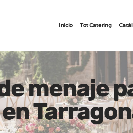
Inicio
Tot Catering
Inicio
Tot Catering
Catá
Catálogo
Nuestros montajes
 de menaje p
 en Tarragon