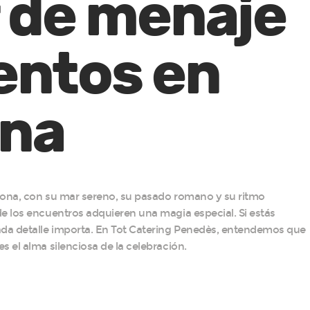
r de menaje
entos en
ona
agona, con su mar sereno, su pasado romano y su ritmo
e los encuentros adquieren una magia especial. Si estás
ada detalle importa. En Tot Catering Penedès, entendemos que
 el alma silenciosa de la celebración.