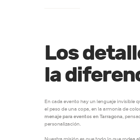
Los detal
la diferen
En cada evento hay un lenguaje invisible qu
el peso de una copa, en la armonía de colo
menaje para eventos en Tarragona
, pensad
personalización.
Nuestra misión es que todo lo que rodea al p