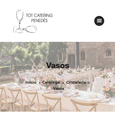
Inicio
Tot Catering
Catálogo
Nuestros montajes
Vasos
Contactar
Inicio
Catálogo
Cristalería
Vasos