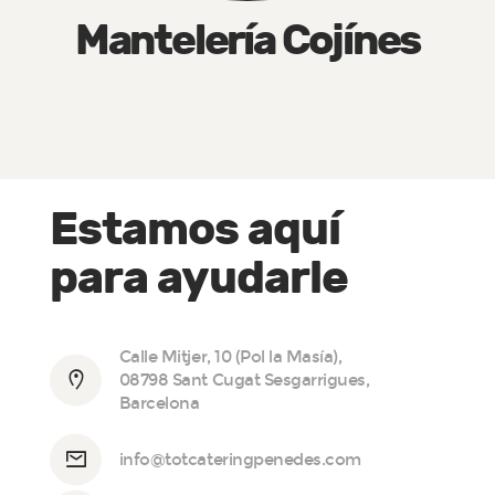
Mantelería Cojínes
Estamos aquí
para ayudarle
Calle Mitjer, 10 (Pol la Masía),
08798 Sant Cugat Sesgarrigues,
Barcelona
info@totcateringpenedes.com