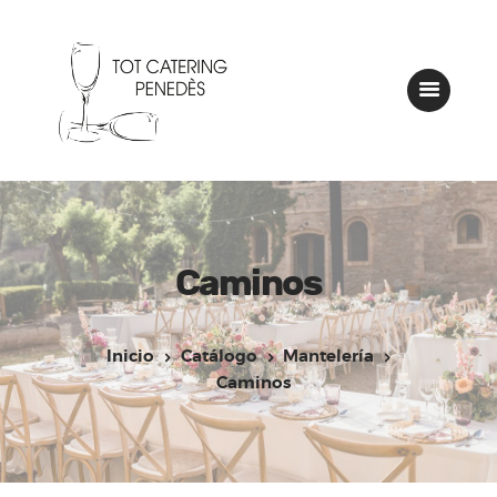
Inicio
Tot Catering
Catálogo
Nuestros montajes
Caminos
Contactar
Inicio
Catálogo
Mantelería
Caminos