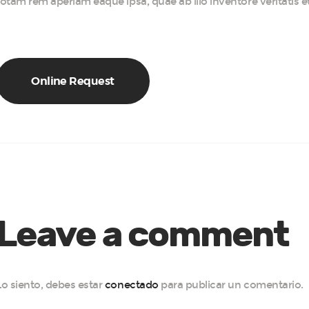
totam rem aperiam eaque ipsa, quae ab illo inventore veritatis et
Online Request
Leave a comment
Lo siento, debes estar
conectado
para publicar un comentario.