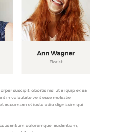
Ann Wagner
Florist
per suscipit lobortis nisl ut aliquip ex ea
t in vulputate velit esse molestie
s et accumsan et iusto odio dignissim qui
em accusantium doloremque laudantium,