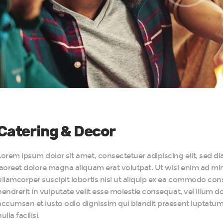
Catering & Decor
Lorem ipsum dolor sit amet, consectetuer adipiscing elit, sed
laoreet dolore magna aliquam erat volutpat. Ut wisi enim ad mi
ullamcorper suscipit lobortis nisl ut aliquip ex ea commodo con
hendrerit in vulputate velit esse molestie consequat, vel illum dol
accumsan et iusto odio dignissim qui blandit praesent luptatum z
ulla facilisi.