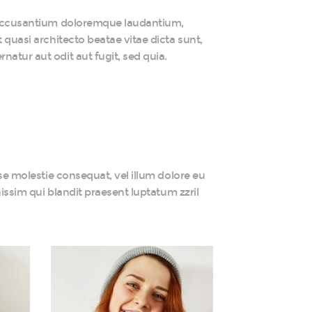
em accusantium doloremque laudantium,
 quasi architecto beatae vitae dicta sunt,
atur aut odit aut fugit, sed quia.
sse molestie consequat, vel illum dolore eu
nissim qui blandit praesent luptatum zzril