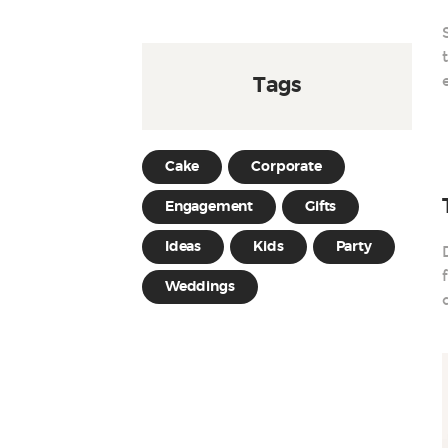
Tags
Cake
Corporate
Engagement
Gifts
Ideas
Kids
Party
Weddings