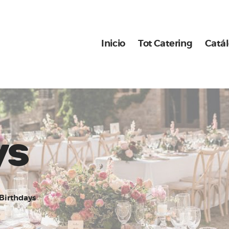
Inicio
Tot Catering
Inicio
Tot Catering
Catá
Catálogo
Nuestros montajes
ys
Birthdays