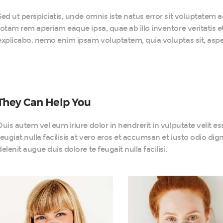
Sed ut perspiciatis, unde omnis iste natus error sit voluptat
totam rem aperiam eaque ipsa, quae ab illo inventore veritatis et
explicabo. nemo enim ipsam voluptatem, quia voluptas sit, aspern
They Can Help You
Duis autem vel eum iriure dolor in hendrerit in vulputate velit e
feugiat nulla facilisis at vero eros et accumsan et iusto odio dig
delenit augue duis dolore te feugait nulla facilisi.