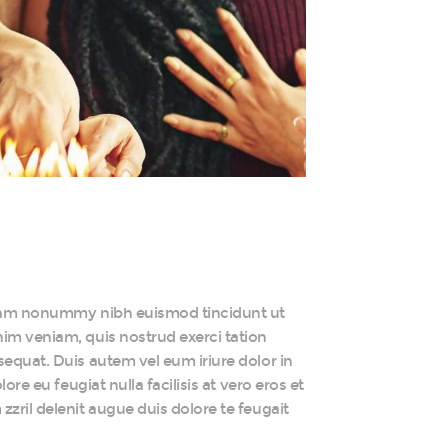
 diam nonummy nibh euismod tincidunt ut
nim veniam, quis nostrud exerci tation
sequat. Duis autem vel eum iriure dolor in
ore eu feugiat nulla facilisis at vero eros et
zril delenit augue duis dolore te feugait