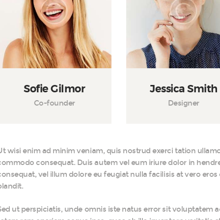
Sofie Gilmor
Jessica Smith
Co-founder
Designer
Ut wisi enim ad minim veniam, quis nostrud exerci tation ullamcor
commodo consequat. Duis autem vel eum iriure dolor in hendreri
consequat, vel illum dolore eu feugiat nulla facilisis at vero ero
blandit.
Sed ut perspiciatis, unde omnis iste natus error sit voluptat