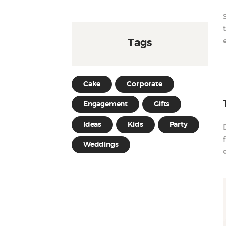
Tags
Cake
Corporate
Engagement
Gifts
Ideas
Kids
Party
Weddings