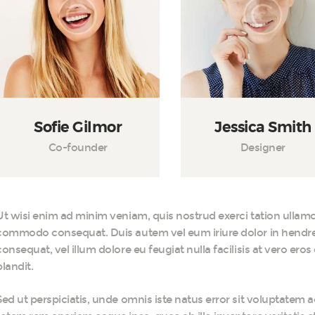
Sofie Gilmor
Jessica Smith
Co-founder
Designer
Ut wisi enim ad minim veniam, quis nostrud exerci tation ullamcor
commodo consequat. Duis autem vel eum iriure dolor in hendreri
consequat, vel illum dolore eu feugiat nulla facilisis at vero ero
blandit.
Sed ut perspiciatis, unde omnis iste natus error sit voluptat