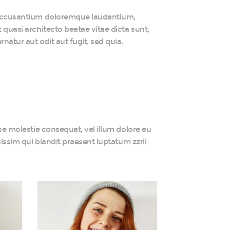
em accusantium doloremque laudantium,
 quasi architecto beatae vitae dicta sunt,
atur aut odit aut fugit, sed quia.
sse molestie consequat, vel illum dolore eu
nissim qui blandit praesent luptatum zzril