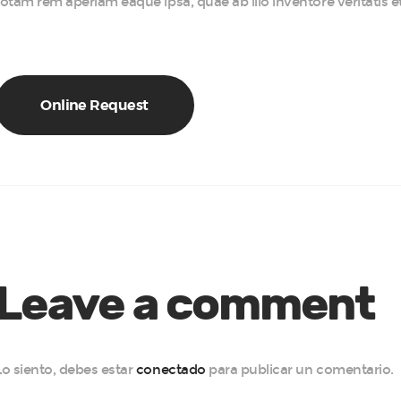
totam rem aperiam eaque ipsa, quae ab illo inventore veritatis et
Online Request
Leave a comment
Lo siento, debes estar
conectado
para publicar un comentario.