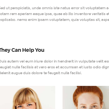
Sed ut perspiciatis, unde omnis iste natus error sit voluptat
totam rem aperiam eaque ipsa, quae ab illo inventore veritatis et
explicabo. nemo enim ipsam voluptatem, quia voluptas sit, aspern
They Can Help You
Duis autem vel eum iriure dolor in hendrerit in vulputate velit e
feugiat nulla facilisis at vero eros et accumsan et iusto odio dig
delenit augue duis dolore te feugait nulla facilisi.