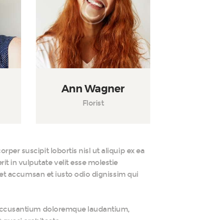
Ann Wagner
Florist
per suscipit lobortis nisl ut aliquip ex ea
t in vulputate velit esse molestie
s et accumsan et iusto odio dignissim qui
em accusantium doloremque laudantium,