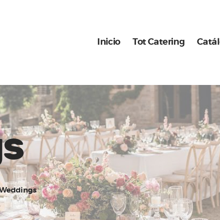
Inicio
Tot Catering
Inicio
Tot Catering
Catá
Catálogo
Nuestros montajes
gs
Weddings