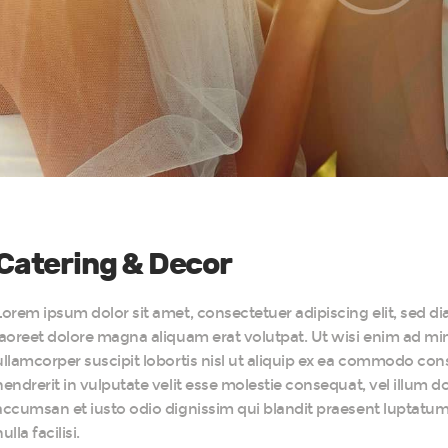
Catering & Decor
Lorem ipsum dolor sit amet, consectetuer adipiscing elit, sed
laoreet dolore magna aliquam erat volutpat. Ut wisi enim ad mi
ullamcorper suscipit lobortis nisl ut aliquip ex ea commodo con
hendrerit in vulputate velit esse molestie consequat, vel illum dol
accumsan et iusto odio dignissim qui blandit praesent luptatum z
ulla facilisi.